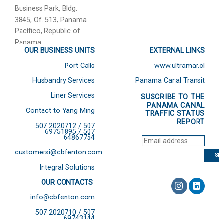
Business Park, Bldg.
3845, Of. 513, Panama
Pacífico, Republic of
Panama.
OUR BUSINESS UNITS
EXTERNAL LINKS
Port Calls
www.ultramar.cl
Husbandry Services
Panama Canal Transit
Liner Services
SUSCRIBE TO THE
PANAMA CANAL
Contact to Yang Ming
TRAFFIC STATUS
REPORT
507 2020712 / 507
69751895 / 507
64867754
customersi@cbfenton.com
Integral Solutions
OUR CONTACTS
info@cbfenton.com
507 2020710 / 507
69743144